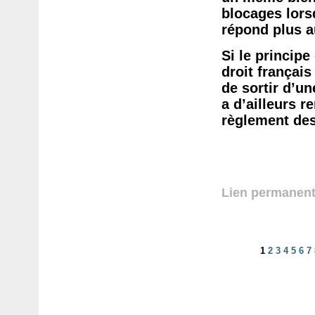
blocages lors
répond plus au
Si le principe
droit françai
de sortir d’un
a d’ailleurs r
règlement des 
Lien permanen
1
2
3
4
5
6
7