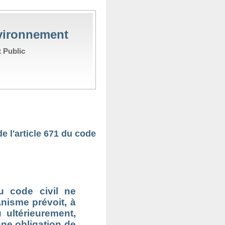
nvironnement
t Public
e l'article 671 du code
du code civil
ne
anisme prévoit, à
 ultérieurement,
une obligation de