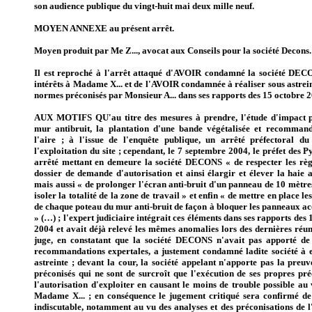
son audience publique du vingt-huit mai deux mille neuf.
MOYEN ANNEXE au présent arrêt.
Moyen produit par Me Z..., avocat aux Conseils pour la société Decons.
Il est reproché à l'arrêt attaqué d'AVOIR condamné la société DE
intérêts à Madame X... et de l'AVOIR condamnée à réaliser sous astrei
normes préconisés par Monsieur A... dans ses rapports des 15 octobre 2
AUX MOTIFS QU'au titre des mesures à prendre, l'étude d'impact pré
mur antibruit, la plantation d'une bande végétalisée et recommand
l'aire ; à l'issue de l'enquête publique, un arrêté préfectoral du
l'exploitation du site ; cependant, le 7 septembre 2004, le préfet des 
arrêté mettant en demeure la société DECONS « de respecter les règl
dossier de demande d'autorisation et ainsi élargir et élever la haie 
mais aussi « de prolonger l'écran anti-bruit d'un panneau de 10 mètre
isoler la totalité de la zone de travail » et enfin « de mettre en place l
de chaque poteau du mur anti-bruit de façon à bloquer les panneaux ac
» (…) ; l'expert judiciaire intégrait ces éléments dans ses rapports des
2004 et avait déjà relevé les mêmes anomalies lors des dernières réun
juge, en constatant que la société DECONS n'avait pas apporté de
recommandations expertales, a justement condamné ladite société à e
astreinte ; devant la cour, la société appelant n'apporte pas la preu
préconisés qui ne sont de surcroît que l'exécution de ses propres pré
l'autorisation d'exploiter en causant le moins de trouble possible au 
Madame X... ; en conséquence le jugement critiqué sera confirmé de ce
indiscutable, notamment au vu des analyses et des préconisations de l