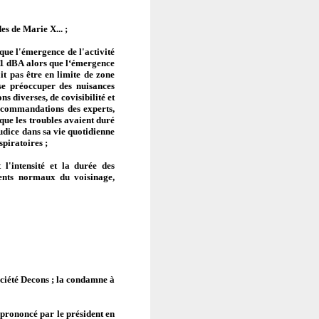
es de Marie X... ;
que l'émergence de l'activité
à 11 dBA alors que l‘émergence
it pas être en limite de zone
s se préoccuper des nuisances
s diverses, de covisibilité et
recommandations des experts,
 que les troubles avaient duré
judice dans sa vie quotidienne
spiratoires ;
 l'intensité et la durée des
nients normaux du voisinage,
société Decons ; la condamne à
t prononcé par le président en