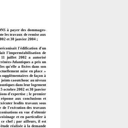
CONS à payer des dommages-
nte les travaux de remise aux
002 et 30 janvier 2004
;
conisait l'édification d'un
ait l'imperméabilisation de
 11 juillet 2002 a autorisé
Pyrénées-Atlantiques a pris un
es qu'elle a fixées dans son
actuellement mise en place »
s supplémentaires de façon à
es joints caoutchouc au niveau
oustiques dans leur logement
 15 octobre 2002 et 30 janvier
ions d'expertise ; le premier
 réponse aux conclusions et
xécuter lesdits travaux sous
ve de l'exécution des travaux
conisations en vue d'obtenir
voisinage et en particulier à
 chef ; par ailleurs, il est
'étude réalisée à la demande