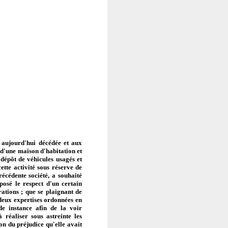
, aujourd'hui décédée et aux
e d'une maison d'habitation et
n dépôt de véhicules usagés et
tte activité sous réserve de
récédente société, a souhaité
posé le respect d'un certain
rations ; que se plaignant de
 deux expertises ordonnées en
de instance afin de la voir
réaliser sous astreinte les
n du préjudice qu'elle avait