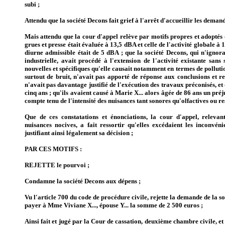
subi
;
Attendu que la société Decons fait grief à l'arrêt d'accueillir les demand
Mais attendu que la cour d'appel relève par motifs propres et adoptés 
grues et presse était évaluée à 13,5 dBA et celle de l'activité globale 
diurne admissible était de 5 dBA ; que la société Decons, qui n'ignora
industrielle, avait procédé à l'extension de l'activité existante san
nouvelles et spécifiques qu'elle causait notamment en termes de pollution
surtout de bruit, n'avait pas apporté de réponse aux conclusions et 
n'avait pas davantage justifié de l'exécution des travaux préconisés, et
cinq ans ; qu'ils avaient causé à Marie X... alors âgée de 86 ans un pré
compte tenu de l'intensité des nuisances tant sonores qu'olfactives ou re
Que de ces constatations et énonciations, la cour d'appel, relevant
nuisances nocives, a fait ressortir qu'elles excédaient les inconvé
justifiant ainsi légalement sa décision ;
PAR CES MOTIFS :
REJETTE le pourvoi ;
Condamne la société Decons aux dépens ;
Vu l'article 700 du code de procédure civile, rejette la demande de la 
payer à Mme Viviane X..., épouse Y... la somme de 2 500 euros ;
Ainsi fait et jugé par la Cour de cassation, deuxième chambre civile, e