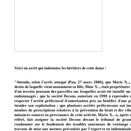
Voici un arrêt qui indemnise les héritiers de cette dame :
"Attendu,
selon l'arrêt attaqué (Pau, 27 mars 2006), que Marie X...
droits de laquelle vient notamment sa fille, Mme Y..., était propriétair
d'un terrain jouxtant des parcelles sur lesquelles avait été installé u
endommagés ; que la société Decons, autorisée en 1999 à reprendre ce
respecter l'arrêté préfectoral d'autorisation pris au bénéfice d'une p
étendre son exploitation ; que plusieurs arrêtés préfectoraux ont im
nombre de prescriptions relatives à la prévention du bruit et des vib
nuisances sonores en provenance de cette activité, Marie X... a, après
référé, fait assigner la société Decons devant le tribunal de gran
condamner sur le fondement des troubles anormaux de voisinage à 
travaux de mise aux normes préconisés par l'expert et en indemnisatio