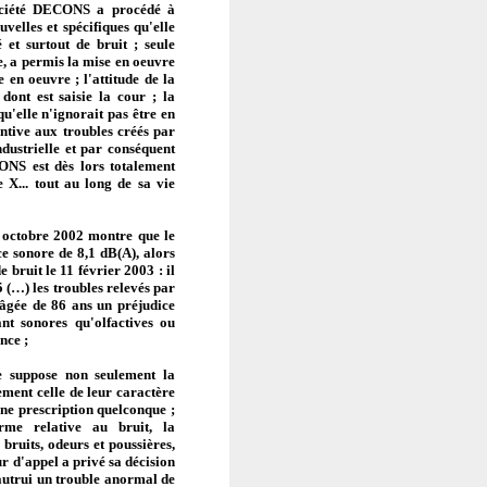
société DECONS a procédé à
uvelles et spécifiques qu'elle
 et surtout de bruit ; seule
e, a permis la mise en oeuvre
 en oeuvre ; l'attitude de la
dont est saisie la cour ; la
u'elle n'ignorait pas être en
entive aux troubles créés par
dustrielle et par conséquent
CONS est dès lors totalement
X... tout au long de sa vie
ctobre 2002 montre que le
ce sonore de 8,1 dB(A), alors
bruit le 11 février 2003 : il
(…) les troubles relevés par
 âgée de 86 ans un préjudice
ant sonores qu'olfactives ou
ence
;
 suppose non seulement la
ement celle de leur caractère
une prescription quelconque ;
rme relative au bruit, la
 bruits, odeurs et poussières,
r d'appel a privé sa décision
 autrui un trouble anormal de