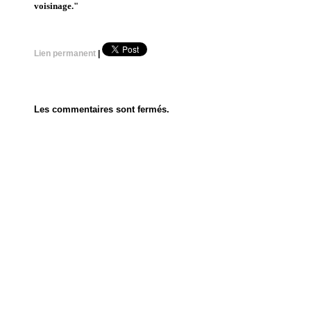
voisinage."
Lien permanent
|
Les commentaires sont fermés.