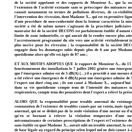
de la société appelante et des rapports de Monsieur A... que la 
l'extension de l'activité existante sans se préoccuper des nuisances no
causait notamment en termes de pollutions diverses, de co-visibilité
l'intervention des riverains, dont Madame X... qui est en première lign
d'une procédure de non-conformité dont la lenteur caractérise la mise
société a été de même nature s'agissant de la procédure judiciaire 
mauvaise foi de la société DECONS est parfaitement établie d'autant q
limite de zone industrielle, ce qui aurait dû la rendre encore plus att
l'accroissement programmé du site vers une activité véritablement in
plus nocive pour les riverains ; la responsabilité de la société DE
engagée dans les dommages subis depuis plus de 6 ans par Madame 
quotidienne alors qu'elle est âgée de 87 ans ;
ET AUX MOTIFS ADOPTES QUE le rapport de Monsieur A... du 15 o
fonctionnement des installations le 7 juillet 2002 génère une émergen
que l'émergence admise est de 5 dB(A) (…) il a procédé à une mesure de 
a été relevé une émergence de 4 dB(A) pour une émergence admise de 5 
l'expert ont duré cinq ans ; ils ont causé à Madame X... aujourd'hui
dans sa vie quotidienne compte tenu de l'intensité des nuisances t
respiratoires, compte tenu des poussières dont l'expert a relevé la prés
ALORS QUE la responsabilité pour trouble anormal du voisinage
constatation de l'existence de troubles causés par un voisin, mais égal
anormal, qui ne se déduit pas de la seule violation d'une norme ou d'
qu'en se bornant à relever la violation temporaire d'une no
méconnaissance de certaines prescriptions de l'expert et l'existence de
sans établir en quoi Madame X... aurait subi un trouble anormal, la cou
de base légale au regard du principe selon lequel nul ne doit causer à